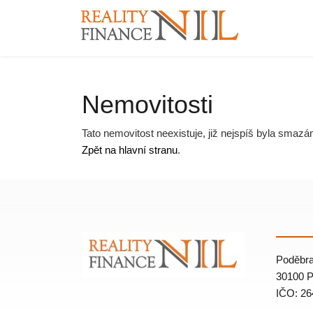
Nemovitosti
Tato nemovitost neexistuje, již nejspíš byla smazá
Zpět na hlavní stranu
.
Poděbra
30100 P
IČO: 26