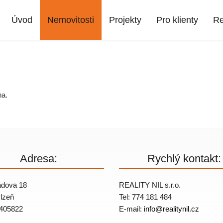
Úvod
Nemovitosti
Projekty
Pro klienty
Re
na.
Adresa:
Rychlý kontakt:
dova 18
REALITY NIL s.r.o.
lzeň
Tel: 774 181 484
405822
E-mail:
info@
realitynil.cz