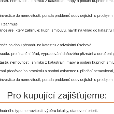
katastru nemovitostí, snímku z katastrální mapy a podání kupních sml
nvestice do nemovitostí, porada problémů souvisejících s prodejem 
H zahrnuje:
anceláře, který zahrnuje: kupní smlouvu, návrh na vklad do katastru 
eněz po dobu převodu na katastru v advokátní úschově.
udku pro finanční úřad, vypracování daňového přiznání a doručení 
katastru nemovitostí, snímku z katastrální mapy a podání kupních smlu
ání předávacího protokolu a osobní asistence u předání nemovitosti, 
nvestice do nemovitostí, porada problémů souvisejících s prodejem 
Pro kupující zajišťujeme:
odného typu nemovitosti, výběru lokality, stanovení priorit.