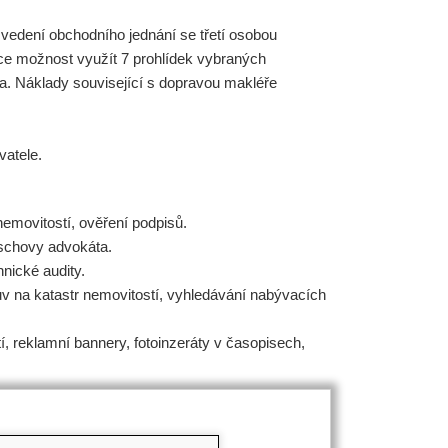
 vedení obchodního jednání se třetí osobou
mce možnost využít 7 prohlídek vybraných
a. Náklady související s dopravou makléře
vatele.
nemovitostí, ověření podpisů.
schovy advokáta.
nické audity.
luv na katastr nemovitostí, vyhledávání nabývacích
tí, reklamní bannery, fotoinzeráty v časopisech,