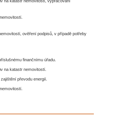
uv na katastr nemovitostí, vypracování
nemovitostí.
nemovitostí, ověření podpisů, v případě potřeby
příslušnému finančnímu úřadu.
v na katastr nemovitostí.
zajištění převodu energií.
nemovitostí.