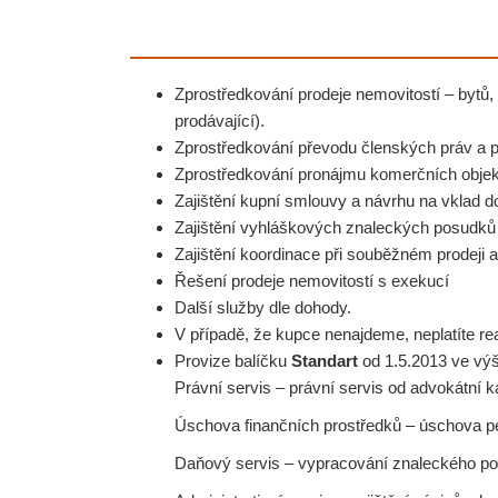
Zprostředkování prodeje nemovitostí – bytů
prodávající).
Zprostředkování převodu členských práv a p
Zprostředkování pronájmu komerčních objekt
Zajištění kupní smlouvy a návrhu na vklad do
Zajištění vyhláškových znaleckých posudků p
Zajištění koordinace při souběžném prodeji 
Řešení prodeje nemovitostí s exekucí
Další služby dle dohody.
V případě, že kupce nenajdeme, neplatíte real
Provize balíčku
Standart
od 1.5.2013 ve vý
Právní servis – právní servis od advokátní k
Úschova finančních prostředků – úschova p
Daňový servis – vypracování znaleckého pos