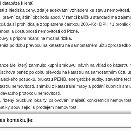
 databáze klientů.
ti z hlediska ceny, zda je adekvátní vzhledem ke stavu nemovitosti,
i, právní zajištění obchodu apod. V rámci balíčku standard má záje
ždá další prohlídka je zpoplatněna částkou 200,–Kč+DPH / 1 prohlídk
enosti a dostupnosti nemovitosti od Plzně.
ouvy s připomínkami na možná rizika.
eněz po dobu převodu na katastru na samostatném účtu zprostředko
anceláře, který zahrnuje: kupní smlouvu, návrh na vklad do katastru 
 úschova peněz po dobu převodu na katastru na samostatném účtu ú
aleckého posudku, průkazu PENB, energetické audity, stavebně tech
 katastru nemovitostí, snímku z katastrální mapy a podání kupních sm
ředávacího protokolu nemovitosti.
u, řízený průzkum lokality, oslovování majitelů konkrétních nemovitos
tiky související s prodejem nemovitostí.
s kontaktujte: