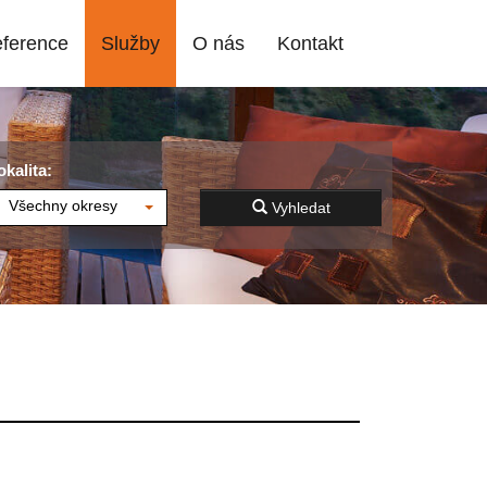
ference
Služby
O nás
Kontakt
okalita:
Všechny okresy
Vyhledat