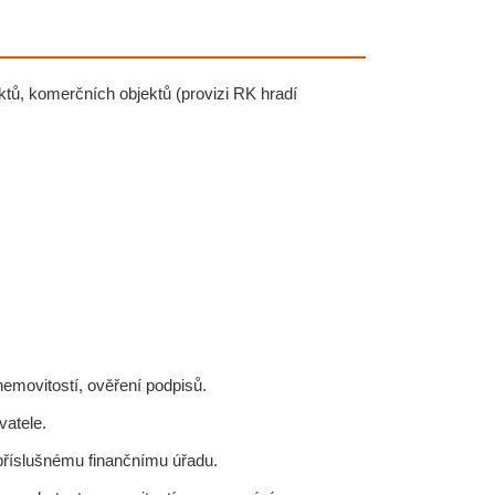
tů, komerčních objektů (provizi RK hradí
nemovitostí, ověření podpisů.
vatele.
příslušnému finančnímu úřadu.