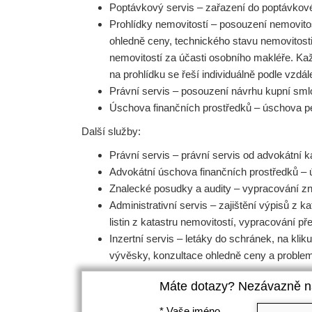
Poptávkový servis – zařazení do poptávkové
Prohlídky nemovitostí – posouzení nemovitos
ohledně ceny, technického stavu nemovitost
nemovitostí za účasti osobního makléře. Ka
na prohlídku se řeší individuálně podle vzdál
Právní servis – posouzení návrhu kupní sml
Úschova finančních prostředků – úschova p
Další služby:
Právní servis – právní servis od advokátní k
Advokátní úschova finančních prostředků –
Znalecké posudky a audity – vypracování zn
Administrativní servis – zajištění výpisů z
listin z katastru nemovitostí, vypracování p
Inzertní servis – letáky do schránek, na klik
vývěsky, konzultace ohledně ceny a problema
Máte dotazy? Nezávazně ná
*
Vaše jméno