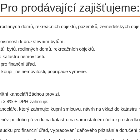
Pro prodávající zajišťujeme:
, rodinných domů, rekreačních objektů, pozemků, zemědělských objek
ovinností k družstevním by­tům.
ů, bytů, rodinných domů, rekreačních objektů.
 katastru nemovitostí.
ro finanční úřad.
a koupi jiné nemovitosti, popřípadě výměně.
itní kanceláři žádnou provizi.
ši 3,8% + DPH zahrnuje:
anceláře, který zahrnuje: kupní smlouvu, návrh na vklad do katastru 
eněz po dobu převodu na katastru na samostatném účtu zprostředko
udku pro finanční úřad, vypracování daňového přiznání a doručení 