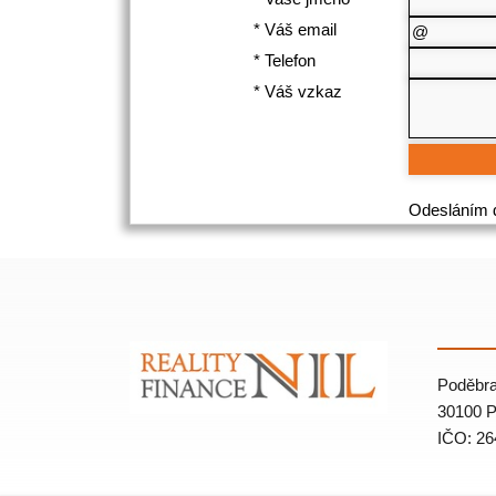
*
Váš email
*
Telefon
*
Váš vzkaz
Odesláním d
Poděbra
30100 P
IČO: 26