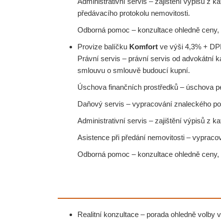
Administrativní servis – zajištění výpisů z 
předávacího protokolu nemovitosti.
Odborná pomoc – konzultace ohledně ceny, i
Provize balíčku
Komfort
ve výši 4,3% + DP
Právní servis – právní servis od advokátní k
smlouvu o smlouvě budoucí kupní.
Úschova finančních prostředků – úschova p
Daňový servis – vypracování znaleckého pos
Administrativní servis – zajištění výpisů z 
Asistence při předání nemovitosti – vypracov
Odborná pomoc – konzultace ohledně ceny, i
Realitní konzultace – porada ohledně volby vh