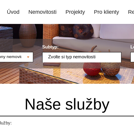
Úvod
Nemovitosti
Projekty
Pro klienty
Re
Subtyp:
L
ny nemovitosti
Zvolte si typ nemovitosti
Naše služby
lužby: