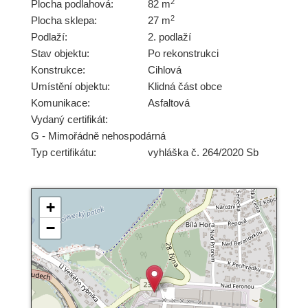
2
Plocha podlahová:
82 m
2
Plocha sklepa:
27 m
Podlaží:
2. podlaží
Stav objektu:
Po rekonstrukci
Konstrukce:
Cihlová
Umístění objektu:
Klidná část obce
Komunikace:
Asfaltová
Vydaný certifikát:
G - Mimořádně nehospodárná
Typ certifikátu:
vyhláška č. 264/2020 Sb
+
−