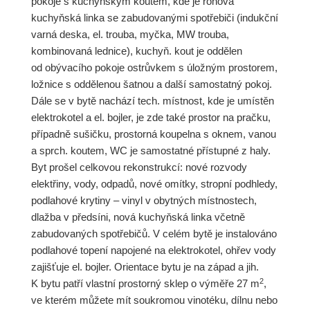
pokoje s kuchyňským koutem, kde je rohová
kuchyňská linka se zabudovanými spotřebiči (indukční
varná deska, el. trouba, myčka, MW trouba,
kombinovaná lednice), kuchyň. kout je oddělen
od obývacího pokoje ostrůvkem s úložným prostorem,
ložnice s oddělenou šatnou a další samostatný pokoj.
Dále se v bytě nachází tech. místnost, kde je umístěn
elektrokotel a el. bojler, je zde také prostor na pračku,
případně sušičku, prostorná koupelna s oknem, vanou
a sprch. koutem, WC je samostatné přístupné z haly.
Byt prošel celkovou rekonstrukcí: nové rozvody
elektřiny, vody, odpadů, nové omítky, stropní podhledy,
podlahové krytiny – vinyl v obytných místnostech,
dlažba v předsíni, nová kuchyňská linka včetně
zabudovaných spotřebičů. V celém bytě je instalováno
podlahové topení napojené na elektrokotel, ohřev vody
zajišťuje el. bojler. Orientace bytu je na západ a jih.
2
K bytu patří vlastní prostorný sklep o výměře 27 m
,
ve kterém můžete mít soukromou vinotéku, dílnu nebo