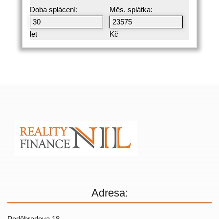
Doba splácení:
Měs. splátka:
let
Kč
Adresa:
Poděbradova 18