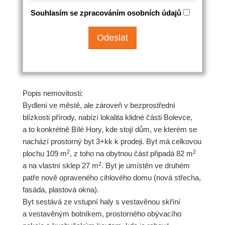
Souhlasím se zpracováním osobních údajů
Popis nemovitosti:
Bydlení ve městě, ale zároveň v bezprostřední
blízkosti přírody, nabízí lokalita klidné části Bolevce,
a to konkrétně Bílé Hory, kde stojí dům, ve kterém se
nachází prostorný byt 3+kk k prodeji. Byt má celkovou
2
2
plochu 109 m
, z toho na obytnou část připadá 82 m
2
a na vlastní sklep 27 m
. Byt je umístěn ve druhém
patře nově opraveného cihlového domu (nová střecha,
fasáda, plastová okna).
Byt sestává ze vstupní haly s vestavěnou skříní
a vestavěným botníkem, prostorného obývacího