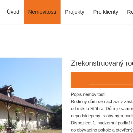
Úvod
Nemovitosti
Projekty
Pro klienty
Re
Zrekonstruovaný ro
Popis nemovitosti:
Rodinný dům se nachází v zast
od města Stříbra. Dům je samos
nepodsklepený, s obytným podkr
Dispozice: 1. nadzemní podlaží
do obývacího pokoje a otevřený