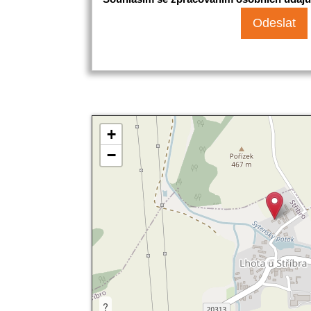
+
−
?