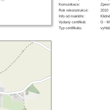
Komunikace:
Zpev
Rok rekonstrukce:
2010
Info od makléře:
Klidn
Vydaný certifikát:
G - M
Typ certifikátu:
vyhlá